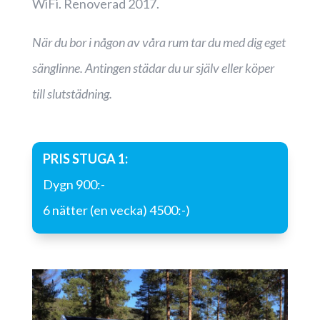
WiFi. Renoverad 2017.
När du bor i någon av våra rum tar du med dig eget
sänglinne. Antingen städar du ur själv eller köper
till slutstädning.
PRIS STUGA 1:
Dygn 900:-
6 nätter (en vecka) 4500:-)