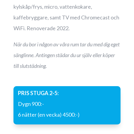
kylskåp/frys, micro, vattenkokare,
kaffebryggare, samt TV med Chromecast och
WiFi. Renoverade 2022.
När du bor i någon av våra rum tar du med dig eget
sänglinne. Antingen städar du ur själv eller köper
till slutstädning.
PRIS STUGA 2-5:
Dygn 900:-
6 nätter (en vecka) 4500:-)