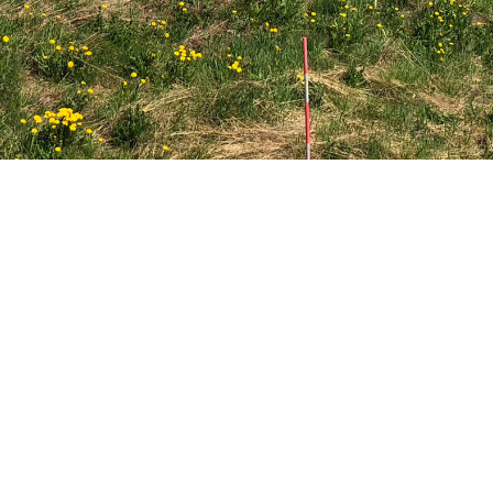

KÄRRSJÖGÅRDEN
Kärrsjögården är det äldsta huset på